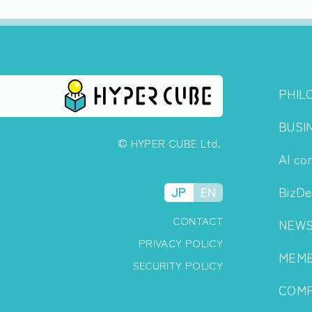
PHIL
BUSI
© HYPER CUBE Ltd.
AI co
BizDe
JP
EN
CONTACT
NEW
PRIVACY POLICY
MEM
SECURITY POLICY
COM