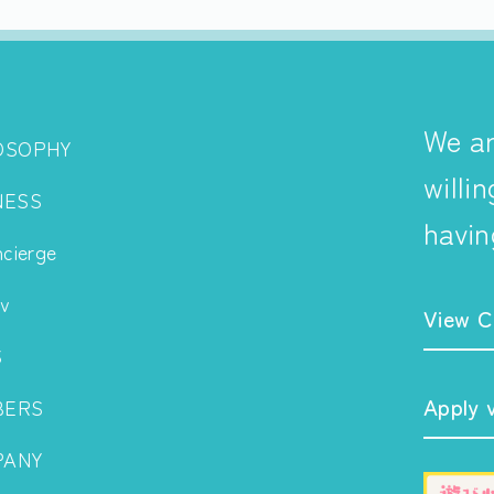
We ar
OSOPHY
willi
NESS
havin
ncierge
v
View C
S
Apply 
BERS
PANY