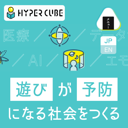
JP
EN