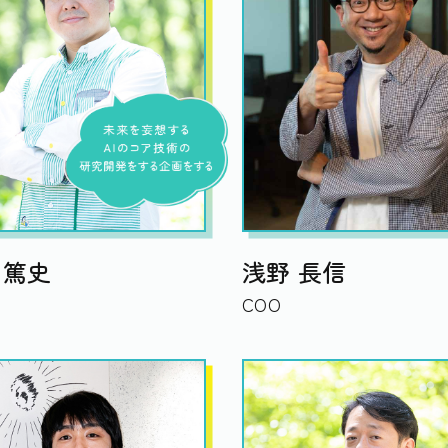
 篤史
浅野 長信
COO