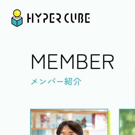
M
E
M
B
E
R
メンバー紹介