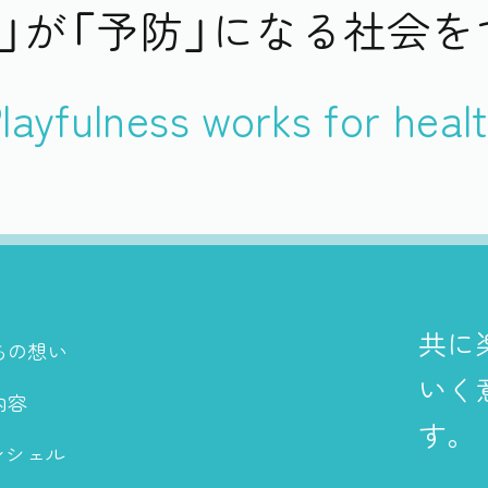
」が「予防」になる
社会を
layfulness works for heal
共に
ちの想い
いく
内容
す。
ンシェル